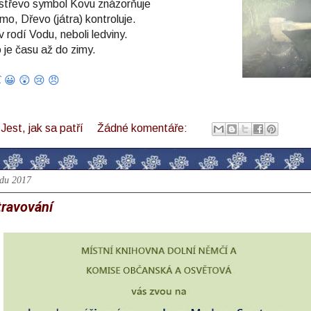
é střevo symbol Kovu znázorňuje
mo, Dřevo (játra) kontroluje.
 rodí Vodu, neboli ledviny.
 je času až do zimy.
 😀 😲 😢 😠
l
Jest, jak sa patří
Žádné komentáře:
adu 2017
travování