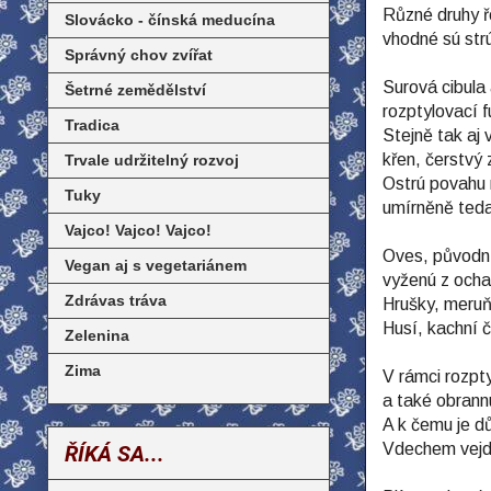
Různé druhy ře
Slovácko - čínská meducína
vhodné sú strú
Správný chov zvířat
Surová cibula 
Šetrné zemědělství
rozptylovací f
Tradica
Stejně tak aj 
křen, čerstvý 
Trvale udržitelný rozvoj
Ostrú povahu m
Tuky
umírněně teda
Vajco! Vajco! Vajco!
Oves, původní 
Vegan aj s vegetariánem
vyženú z ochab
Zdrávas tráva
Hrušky, meruň
Husí, kachní č
Zelenina
Zima
V rámci rozpty
a také obrannú
A k čemu je dů
Vdechem vejde
ŘÍKÁ SA...