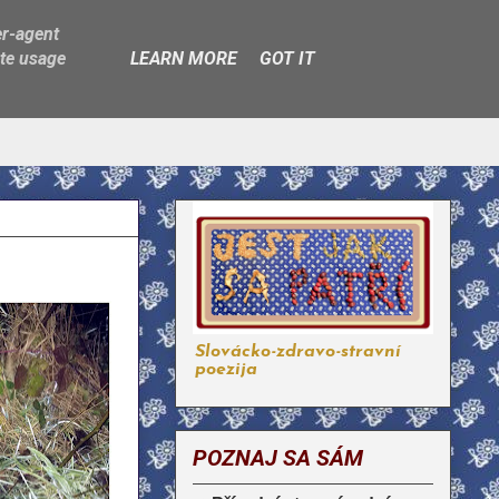
er-agent
ate usage
LEARN MORE
GOT IT
Slovácko-zdravo-stravní
poezija
POZNAJ SA SÁM