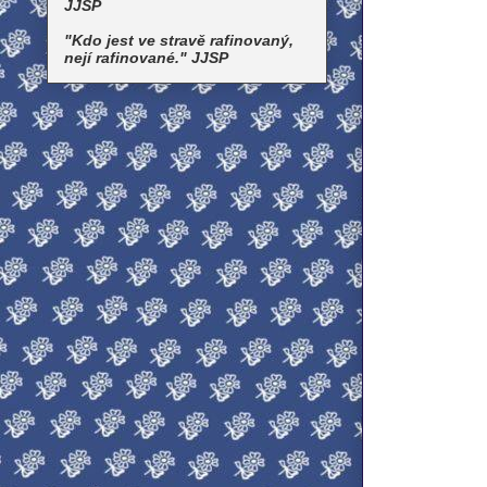
JJSP
"Kdo jest ve stravě rafinovaný,
nejí rafinované." JJSP