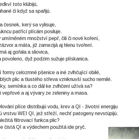
dkví toto klúbijú,
hané či když sa spařijú.
a česnek, kerý sa vylisuje,
ukncu patřící plícám posiluje.
v umírněném množství pepř, čili či nové koření,
zázvor a máta, již zamezijá aj hlenu tvoření.
á aj gořala a sliovica,
 povoleno, dyž podzim sužuje plískanica.
formy celozrnné pšenice a iné zvlhčující obilé,
lých plic a tlustého střeva vzniknuvší sucho nemilé.
ky, semínka a co dál ke zvlhčení užívá sa?
i vepřové a aj vývary ze zeleniny a masa.
lování plíce distribujú vodu, krev a QI - životní energiju
 vrstvu WEI QI, jež střeží, nechť patogeny nevstúpijú.
ležitá filtrovací funkca plic?
 čistá QI a výdechem použitá ide pryč.