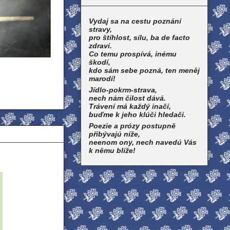
Vydaj sa na cestu poznání
stravy,
pro štíhlost, sílu, ba de facto
zdraví.
Co temu prospívá, inému
škodí,
kdo sám sebe pozná, ten meněj
marodí!
Jídlo-pokrm-strava,
nech nám čilost dává.
Trávení má každý inačí,
buďme k jeho klúči hledači.
Poezie a prózy postupně
přibývajú níže,
neenom ony, nech navedú Vás
k němu blíže!