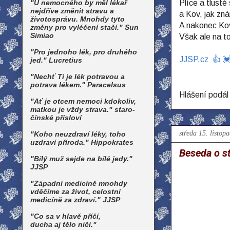
"U nemocného by měl lékař
Plíce a tlust
nejdříve změnit stravu a
a Kov, jak zná
životosprávu. Mnohdy tyto
A nakonec Kov
změny pro vyléčení stačí." Sun
Simiao
Však ale na to
"Pro jednoho lék, pro druhého
JJSP.cz 👍 💓
jed." Lucretius
"Nechť Ti je lék potravou a
potrava lékem." Paracelsus
Hlášení podá
"Ať je otcem nemoci kdokoliv,
matkou je vždy strava." staro-
čínské přísloví
středa 15. listop
"Koho neuzdraví léky, toho
uzdraví příroda." Hippokrates
Beseda o s
"Bílý muž sejde na bílé jedy."
JJSP
"Západní medicíně mnohdy
vděčíme za život, celostní
medicíně za zdraví." JJSP
"Co sa v hlavě příčí,
ducha aj tělo ničí."