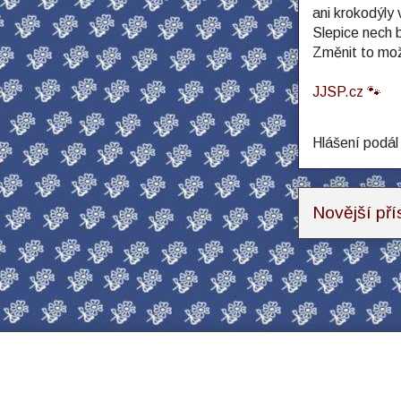
ani krokodýly 
Slepice nech b
Změnit to mož
JJSP.cz 🐾
Hlášení podá
Novější př