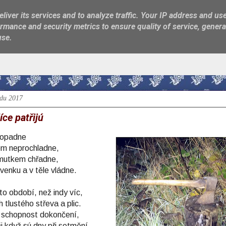
liver its services and to analyze traffic. Your IP address and us
rmance and security metrics to ensure quality of service, gener
use.
adu 2017
ce patřijú
eopadne
m neprochladne,
smutkem chřadne,
venku a v těle vládne.
to období, než indy víc,
h tlustého střeva a plic.
 schopnost dokončení,
či když sú dny při setmění.