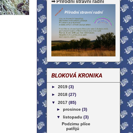
➡ Přírodní stravní radní
BLOKOVÁ KRONIKA
►
2019
(3)
►
2018
(27)
▼
2017
(85)
►
prosince
(3)
▼
listopadu
(3)
Podzimu plíce
patřijú