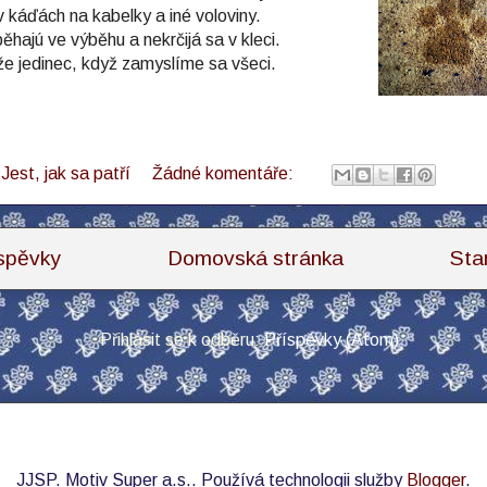
v káďách na kabelky a iné voloviny.
ěhajú ve výběhu a nekrčijá sa v kleci.
e jedinec, když zamyslíme sa všeci.
l
Jest, jak sa patří
Žádné komentáře:
íspěvky
Domovská stránka
Sta
Přihlásit se k odběru:
Příspěvky (Atom)
JJSP. Motiv Super a.s.. Používá technologii služby
Blogger
.