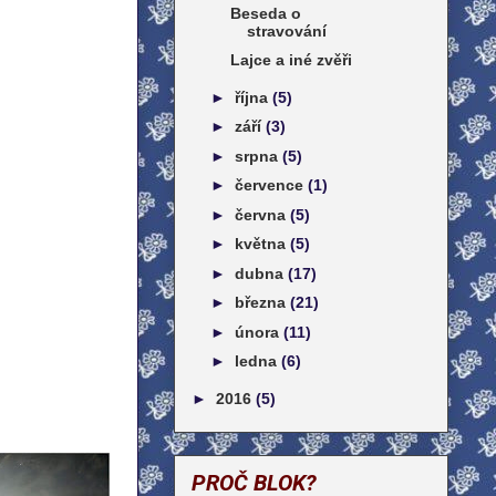
Beseda o
stravování
Lajce a iné zvěři
►
října
(5)
►
září
(3)
►
srpna
(5)
►
července
(1)
►
června
(5)
►
května
(5)
►
dubna
(17)
►
března
(21)
►
února
(11)
►
ledna
(6)
►
2016
(5)
PROČ BLOK?