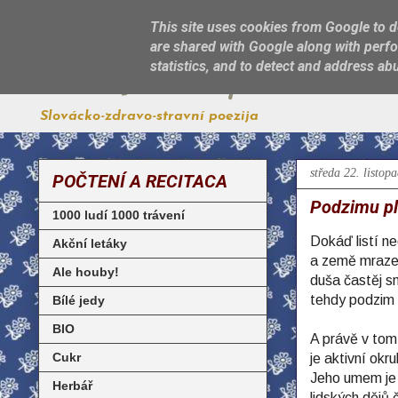
This site uses cookies from Google to de
are shared with Google along with perfo
Jest, jak sa patří
statistics, and to detect and address ab
Slovácko-zdravo-stravní poezija
středa 22. listop
POČTENÍ A RECITACA
Podzimu plí
1000 ludí 1000 trávení
Dokáď listí n
Akční letáky
a země mraze
Ale houby!
duša častěj 
tehdy podzim 
Bílé jedy
BIO
A právě v tom
Cukr
je aktivní okru
Jeho umem je
Herbář
lidských dějů 