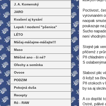
J. A. Komenský
Poctivost, če
JARO
vyrovnaném ok
Kvašení aj kysání
naopak smutek
poukazuje na 
Lepek / moderní "pšenica"
Sucho napadají
LÉTO
není vhodným 
Máčaj-máčajme-máčajte!!!
Stejně jak ven
Maso
přičemž z průn
Při chladném 
Mléčné ano - či né?
S oslabenýma
Ořechy a semínka
Ovoce
Slabost plic v
či když sa člo
PODZIM
Při otokoch v 
Pokojná duša
by sa aj slez
Recepty
A co dopřát t
Ró - RAW
Ostré, pálivé a