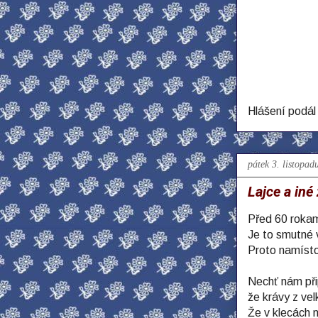
Hlášení podá
pátek 3. listopad
Lajce a iné 
Před 60 rokam
Je to smutné v
Proto namísto
Nechť nám při
že krávy z vel
Že v klecách 