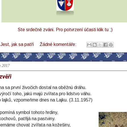
Ste srdečně zváni. Pro potvrzení účasti klik tu ;)
l
Jest, jak sa patří
Žádné komentáře:
u 2017
zvěři
a sa první živočich dostal na oběžnú dráhu.
ýročí toho, jakú majú zvířata pro lidstvo váhu.
 lajků, vzpomeňme dnes na Lajku. (3.11.1957)
pomíná symbol tohoto hrdiny,
kochovů, patřijá na pastviny.
nemáme chovat zvířata na kožešiny,