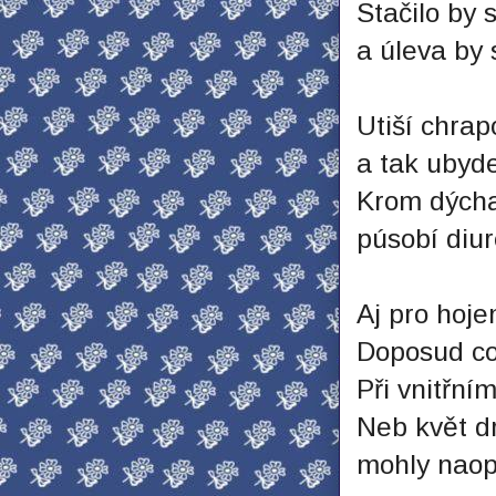
Stačilo by 
a úleva by 
Utiší chrap
a tak ubyde
Krom dýchac
púsobí diur
Aj pro hojen
Doposud co 
Při vnitřní
Neb květ dr
mohly naop