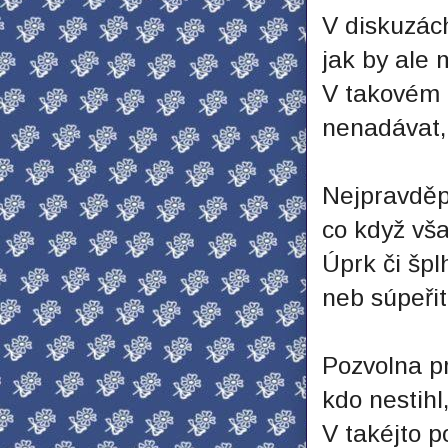
V diskuzách
jak by ale 
V takovém 
nenadávat,
Nejpravděp
co když vš
Úprk či špl
neb súpeři
Pozvolna pr
kdo nestihl
V takéjto p