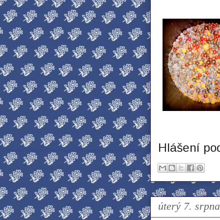
Hlášení po
úterý 7. srpn