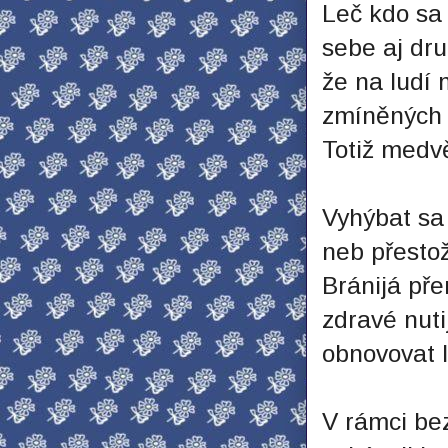
Leč kdo sa
sebe aj dru
že na ludí
zmíněných 
Totiž medvě
Vyhýbat sa 
neb přestož
Bránijá př
zdravé nuti
obnovovat l
V rámci be