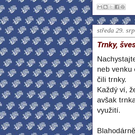
středa 29. sr
Trnky, šves
Nachystajte
neb venku o
čili trnky.
Každý ví, že
avšak trnka
využití.
Blahodárně 