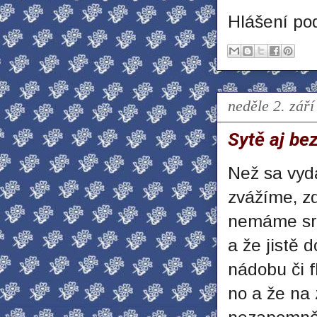
Hlášení po
neděle 2. zář
Sytě aj be
Než sa vyd
zvážíme, z
nemáme sro
a že jistě
nádobu či f
no a že na