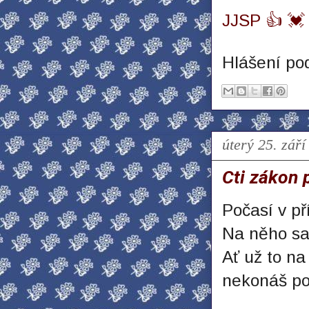
JJSP 👍 💓 
Hlášení po
úterý 25. září
Cti zákon 
Počasí v př
Na něho sa 
Ať už to na 
nekonáš pod