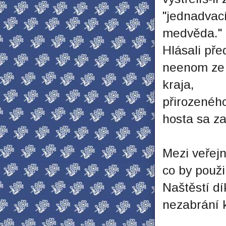
"jednadvací
medvěda."
Hlásali př
neenom ze 
kraja,
přirozenéh
hosta sa za
Mezi veřejn
co by použi
Naštěstí d
nezabrání