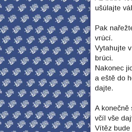
ušúlajte vá
Pak nařežt
vrúcí.
Vytahujte v
brúci.
Nakonec jic
a eště do 
dajte.
A konečně s
včíl vše da
Vítěz bude 