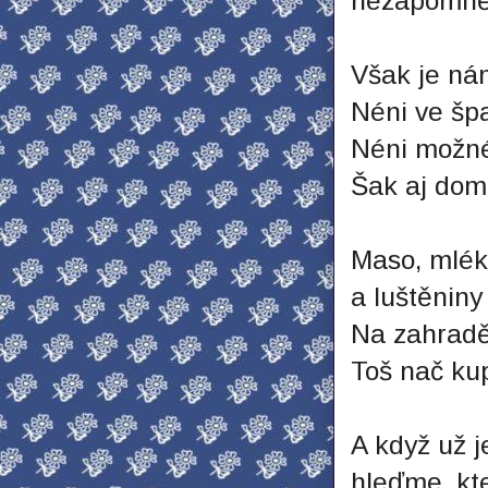
nezapomněli
Však je ná
Néni ve šp
Néni možné
Šak aj dom
Maso, mléko
a luštěniny
Na zahradě 
Toš nač kup
A když už j
hleďme, kt