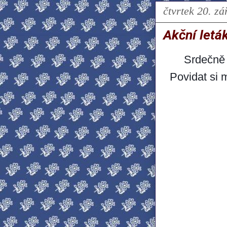
čtvrtek 20. zá
Akční letá
Srdečně 
Povidat si 