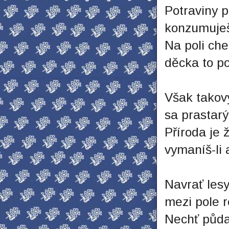
Potraviny 
konzumuješ
Na poli ch
děcka to po
Však takov
sa prastarý
Příroda je 
vymaníš-li 
Navrať lesy
mezi pole r
Nechť půda