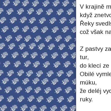
V krajině m
když znetvo
Řeky svedls
což však na
Z pastvy za
tur,
do klecí ze
Obilé vymle
múku,
že deléj vy
ruky.