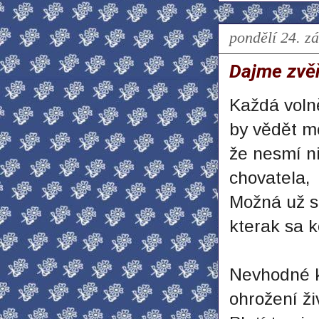
pondělí 24. z
Dajme zvěř
Každá voln
by vědět m
že nesmí ni
chovatela,
Možná už st
kterak sa k
Nevhodné k
ohrožení ži