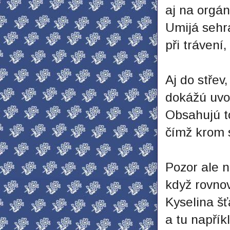
aj na orgán
Umijá sehrá
při trávení
Aj do střev
dokážú uvol
Obsahujú to
čímž krom st
Pozor ale n
když rovnov
Kyselina šť
a tu napřík