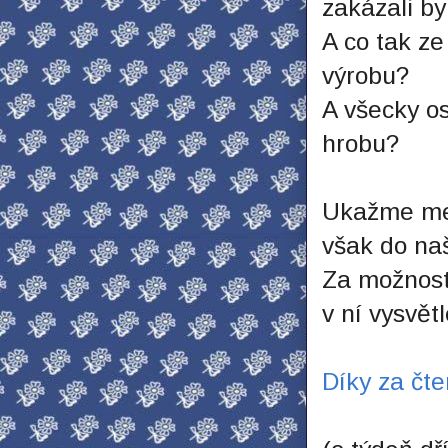
zakázali by
A co tak ze
výrobu?
A všecky os
hrobu?
Ukažme med
však do naš
Za možnost 
v ní vysvět
Díky za čte