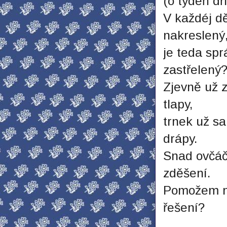
(o týdeň dří
V každéj d
nakreslený
je teda spr
zastřelený
Zjevně už z
tlapy,
trnek už sa
drápy.
Snad ovčáčt
zděšení.
Pomožem mu 
řešení?