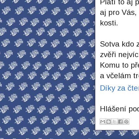
Platí to aj 
aj pro Vás
kosti.
Sotva kdo 
zvěři nejví
Komu to př
a včelám t
Díky za čte
Hlášení po