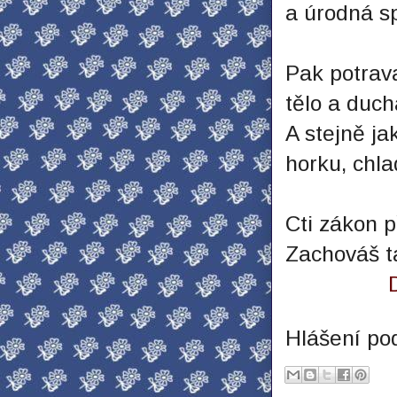
a úrodná sp
Pak potrava
tělo a duch
A stejně j
horku, chla
Cti zákon p
Zachováš t
Hlášení po