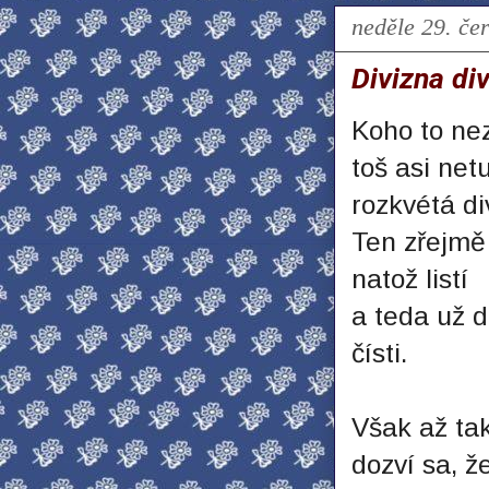
neděle 29. če
Divizna di
Koho to ne
toš asi net
rozkvétá di
Ten zřejmě 
natož listí
a teda už d
čísti.
Však až ta
dozví sa, ž