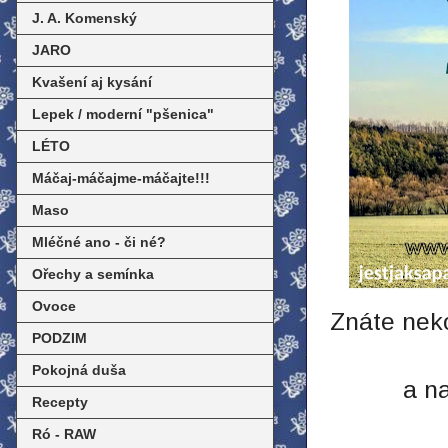
J. A. Komenský
JARO
Kvašení aj kysání
Lepek / moderní "pšenica"
LÉTO
Máčaj-máčajme-máčajte!!!
Maso
Mléčné ano - či né?
Ořechy a semínka
Ovoce
Znáte neko
PODZIM
Pokojná duša
a n
Recepty
Ró - RAW