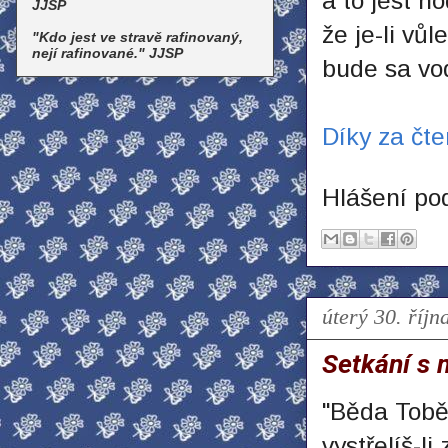
a to jest h
JJSP
že je-li vůl
"Kdo jest ve stravě rafinovaný,
nejí rafinované." JJSP
bude sa vod
Díky za čte
Hlášení po
úterý 30. říjn
Setkání s 
"Běda Tobě
vystřelíš-li 