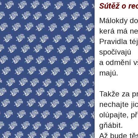
Sútěž o re
Málokdy do
kerá má ne
Pravidla té
spočívajú
a odmění v
majú.
Takže za p
nechajte jic
olúpajte, p
gňábit.
Až bude těs