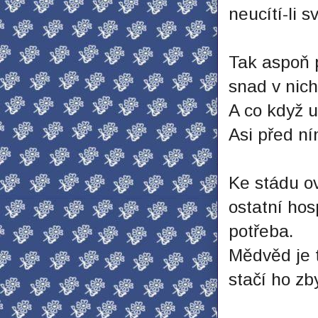
neucítí-li 
Tak aspoň p
snad v nich
A co když u
Asi před n
Ke stádu ov
ostatní hos
potřeba.
Mědvěd je t
stačí ho z