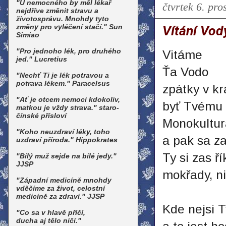
"U nemocného by měl lékař
čtvrtek 6. pro
nejdříve změnit stravu a
životosprávu. Mnohdy tyto
změny pro vyléčení stačí." Sun
Vítání Vod
Simiao
"Pro jednoho lék, pro druhého
Vitáme
jed." Lucretius
Ťa Vodo
"Nechť Ti je lék potravou a
potrava lékem." Paracelsus
zpátky v kr
"Ať je otcem nemoci kdokoliv,
byť Tvému 
matkou je vždy strava." staro-
čínské přísloví
Monokultur
"Koho neuzdraví léky, toho
a pak sa za
uzdraví příroda." Hippokrates
Ty si zas ř
"Bílý muž sejde na bílé jedy."
JJSP
mokřady, n
"Západní medicíně mnohdy
vděčíme za život, celostní
medicíně za zdraví." JJSP
Kde nejsi T
"Co sa v hlavě příčí,
ducha aj tělo ničí."