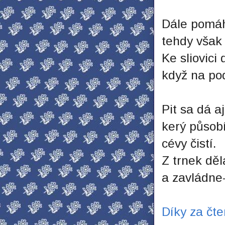
Dále pomáh
tehdy však
Ke sliovici
když na pod
Pit sa dá aj
kerý působ
cévy čistí.
Z trnek děl
a zavládne-
Díky za čte