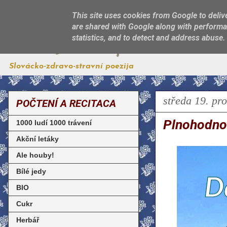
This site uses cookies from Google to delive
are shared with Google along with performan
Jest, jak sa patří
statistics, and to detect and address abuse.
Slovácko-zdravo-stravní poezija
středa 19. pr
POČTENÍ A RECITACA
Plnohodnot
1000 ludí 1000 trávení
Akční letáky
Ale houby!
Bílé jedy
BIO
Cukr
Herbář