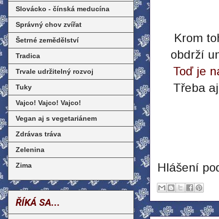
Slovácko - čínská meducína
Správný chov zvířat
Krom to
Šetrné zemědělství
obdrží u
Tradica
Toď je n
Trvale udržitelný rozvoj
Třeba aj
Tuky
Vajco! Vajco! Vajco!
Vegan aj s vegetariánem
Zdrávas tráva
Zelenina
Hlášení po
Zima
ŘÍKÁ SA...