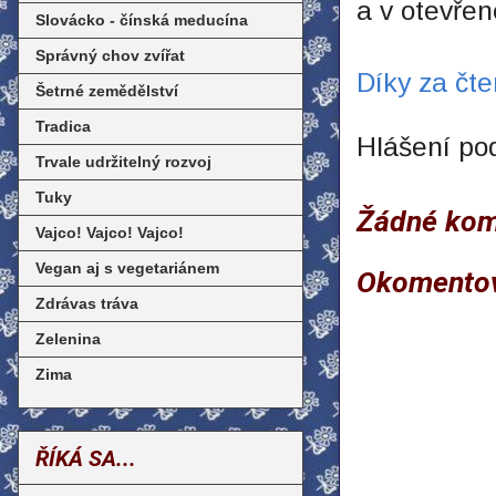
a v otevřen
Slovácko - čínská meducína
Správný chov zvířat
Díky za čte
Šetrné zemědělství
Tradica
Hlášení po
Trvale udržitelný rozvoj
Tuky
Žádné kom
Vajco! Vajco! Vajco!
Vegan aj s vegetariánem
Okomento
Zdrávas tráva
Zelenina
Zima
ŘÍKÁ SA...