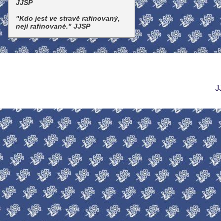
JJSP
"Kdo jest ve stravě rafinovaný,
nejí rafinované." JJSP
J