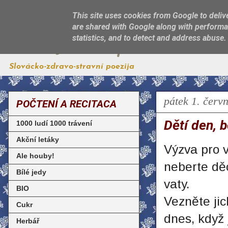
This site uses cookies from Google to delive
are shared with Google along with performan
Jest, jak sa patří
statistics, and to detect and address abuse.
Slovácko-zdravo-stravní poezija
pátek 1. červ
POČTENÍ A RECITACA
Dětí den, b
1000 ludí 1000 trávení
Akční letáky
Výzva pro 
Ale houby!
neberte dě
Bílé jedy
vaty.
BIO
Vezněte jic
Cukr
dnes, když 
Herbář