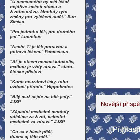
"U nemocného by měl lékař
nejdříve změnit stravu a
životosprávu. Mnohdy tyto
změny pro vyléčení stačí." Sun
Simiao
"Pro jednoho lék, pro druhého
jed." Lucretius
"Nechť Ti je lék potravou a
potrava lékem." Paracelsus
"Ať je otcem nemoci kdokoliv,
matkou je vždy strava." staro-
čínské přísloví
"Koho neuzdraví léky, toho
uzdraví příroda." Hippokrates
"Bílý muž sejde na bílé jedy."
JJSP
Novější přísp
"Západní medicíně mnohdy
vděčíme za život, celostní
medicíně za zdraví." JJSP
Přihlási
"Co sa v hlavě příčí,
ducha aj tělo ničí."