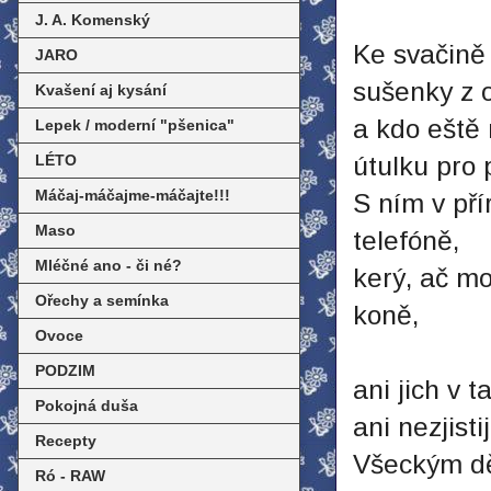
J. A. Komenský
Ke svačině
JARO
sušenky z 
Kvašení aj kysání
a kdo eště
Lepek / moderní "pšenica"
LÉTO
útulku pro 
Máčaj-máčajme-máčajte!!!
S ním v pří
Maso
telefóně,
Mléčné ano - či né?
kerý, ač m
Ořechy a semínka
koně,
Ovoce
PODZIM
ani jich v t
Pokojná duša
‎ani nezjist
Recepty
Všeckým dě
Ró - RAW