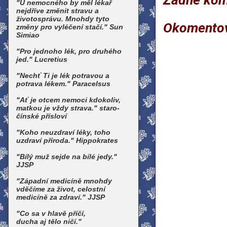
"U nemocného by měl lékař
nejdříve změnit stravu a
životosprávu. Mnohdy tyto
Okomento
změny pro vyléčení stačí." Sun
Simiao
"Pro jednoho lék, pro druhého
jed." Lucretius
"Nechť Ti je lék potravou a
potrava lékem." Paracelsus
"Ať je otcem nemoci kdokoliv,
matkou je vždy strava." staro-
čínské přísloví
"Koho neuzdraví léky, toho
uzdraví příroda." Hippokrates
"Bílý muž sejde na bílé jedy."
JJSP
"Západní medicíně mnohdy
vděčíme za život, celostní
medicíně za zdraví." JJSP
"Co sa v hlavě příčí,
ducha aj tělo ničí."