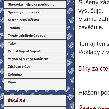
Sušený záz
Slovácko - čínská meducína
vysušuje.
Správný chov zvířat
V zimě zahř
Šetrné zemědělství
osvěžuje.
Tradica
Trvale udržitelný rozvoj
Ten aj ten 
Tuky
Poklady z v
Vajco! Vajco! Vajco!
Vegan aj s vegetariánem
Zdrávas tráva
Díky za čte
Zelenina
Zima
Hlášení po
ŘÍKÁ SA...
Žádné kom