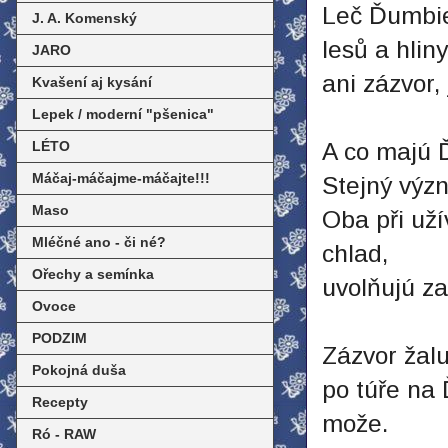
Leč Ďumbier
J. A. Komenský
lesů a hliny
JARO
ani zázvor,
Kvašení aj kysání
Lepek / moderní "pšenica"
LÉTO
A co majú 
Máčaj-máčajme-máčajte!!!
Stejný výz
Maso
Oba při uží
Mléčné ano - či né?
chlad,
Ořechy a semínka
uvolňujú za
Ovoce
PODZIM
Zázvor žalu
Pokojná duša
po túře na 
Recepty
može.
Ró - RAW