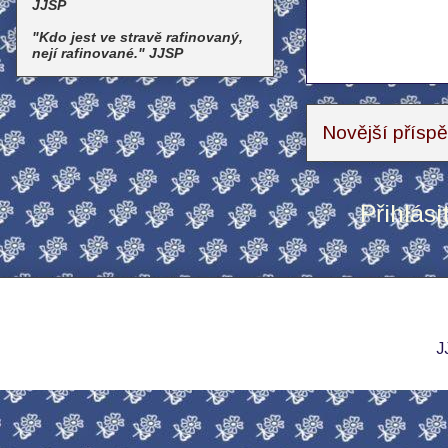
JJSP
"Kdo jest ve stravě rafinovaný,
nejí rafinované." JJSP
Novější přísp
Přihlási
J