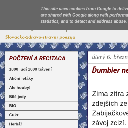
This site uses cookies from Google to delive
are shared with Google along with performan
Jest, jak sa patří
statistics, and to detect and address abuse.
Slovácko-zdravo-stravní poezija
úterý 6. břez
POČTENÍ A RECITACA
Ďumbier ne
1000 ludí 1000 trávení
Akční letáky
Ale houby!
Zima zitra
Bílé jedy
zdejších ze
BIO
Zabijačkov
Cukr
závoj zcizí.
Herbář