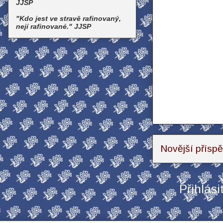
JJSP
"Kdo jest ve stravě rafinovaný,
nejí rafinované." JJSP
Novější přísp
Přihlási