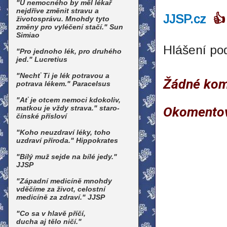
"U nemocného by měl lékař
nejdříve změnit stravu a
JJSP.cz
👍
životosprávu. Mnohdy tyto
změny pro vyléčení stačí." Sun
Simiao
Hlášení po
"Pro jednoho lék, pro druhého
jed." Lucretius
"Nechť Ti je lék potravou a
Žádné kom
potrava lékem." Paracelsus
"Ať je otcem nemoci kdokoliv,
matkou je vždy strava." staro-
Okomento
čínské přísloví
"Koho neuzdraví léky, toho
uzdraví příroda." Hippokrates
"Bílý muž sejde na bílé jedy."
JJSP
"Západní medicíně mnohdy
vděčíme za život, celostní
medicíně za zdraví." JJSP
"Co sa v hlavě příčí,
ducha aj tělo ničí."