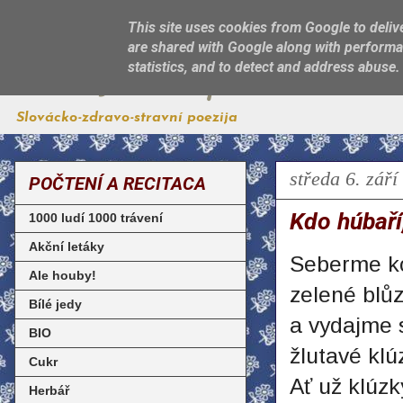
This site uses cookies from Google to delive
are shared with Google along with performan
Jest, jak sa patří
statistics, and to detect and address abuse.
Slovácko-zdravo-stravní poezija
středa 6. září
POČTENÍ A RECITACA
Kdo húbaří
1000 ludí 1000 trávení
Akční letáky
Seberme ko
Ale houby!
zelené blů
Bílé jedy
a vydajme 
BIO
žlutavé klú
Cukr
Ať už klúzk
Herbář