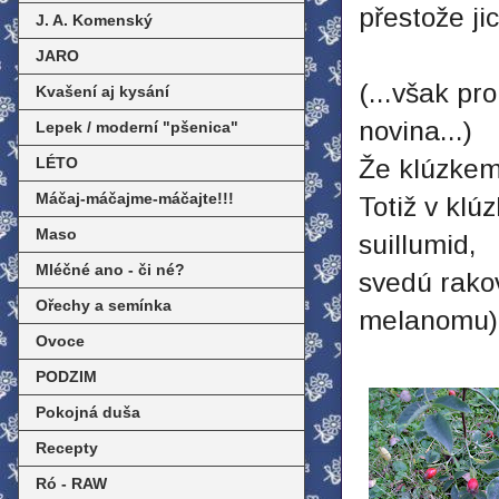
přestože ji
J. A. Komenský
JARO
(...však pro
Kvašení aj kysání
novina...)
Lepek / moderní "pšenica"
LÉTO
Že klúzkem 
Máčaj-máčajme-máčajte!!!
Totiž v klú
Maso
suillumid,
Mléčné ano - či né?
svedú rakov
Ořechy a semínka
melanomu) 
Ovoce
PODZIM
Pokojná duša
Recepty
Ró - RAW