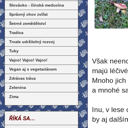
Slovácko - čínská meducína
Správný chov zvířat
Šetrné zemědělství
Tradica
Trvale udržitelný rozvoj
Tuky
Však neenom
Vajco! Vajco! Vajco!
Vegan aj s vegetariánem
majú léčivé
Zdrávas tráva
Mnoho jich
Zelenina
a mnohé sa
Zima
Inu, v lese
ŘÍKÁ SA...
by aj další