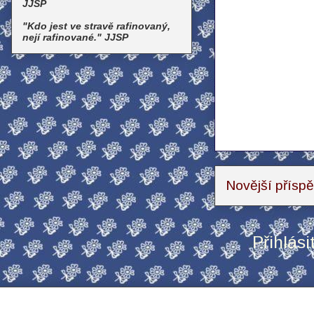
JJSP
"Kdo jest ve stravě rafinovaný,
nejí rafinované." JJSP
Novější přísp
Přihlási