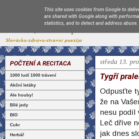
This site uses cookies from Google to delive
are shared with Google along with performan
Jest, jak sa patří
statistics, and to detect and address abuse.
Slovácko-zdravo-stravní poezija
středa 13. pr
POČTENÍ A RECITACA
Tygří pral
1000 ludí 1000 trávení
Akční letáky
Odpusťte ty
Ale houby!
že na Vaše
Bílé jedy
nesu podíl 
BIO
Leč dříve n
Cukr
jak dnes s
Herbář