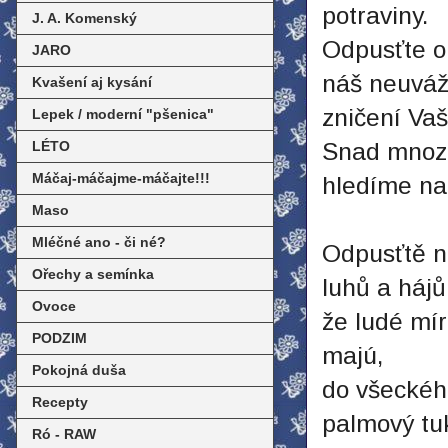
potraviny.
J. A. Komenský
Odpusťte o
JARO
náš neuváž
Kvašení aj kysání
zničení Vaš
Lepek / moderní "pšenica"
LÉTO
Snad mnozí
Máčaj-máčajme-máčajte!!!
hledíme na
Maso
Mléčné ano - či né?
Odpusťtě no
Ořechy a semínka
luhů a hájů
Ovoce
že ludé mír
PODZIM
majú,
Pokojná duša
do všeckéh
Recepty
palmový tuk
Ró - RAW