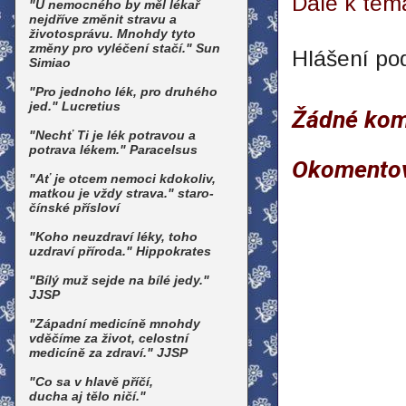
Dále k té
"U nemocného by měl lékař
nejdříve změnit stravu a
životosprávu. Mnohdy tyto
změny pro vyléčení stačí." Sun
Hlášení po
Simiao
"Pro jednoho lék, pro druhého
jed." Lucretius
Žádné kom
"Nechť Ti je lék potravou a
potrava lékem." Paracelsus
Okomento
"Ať je otcem nemoci kdokoliv,
matkou je vždy strava." staro-
čínské přísloví
"Koho neuzdraví léky, toho
uzdraví příroda." Hippokrates
"Bílý muž sejde na bílé jedy."
JJSP
"Západní medicíně mnohdy
vděčíme za život, celostní
medicíně za zdraví." JJSP
"Co sa v hlavě příčí,
ducha aj tělo ničí."