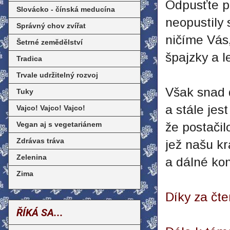
Odpusťte pr
Slovácko - čínská meducína
neopustily 
Správný chov zvířat
ničíme Vás
Šetrné zemědělství
špajzky a l
Tradica
Trvale udržitelný rozvoj
Však snad 
Tuky
a stále jes
Vajco! Vajco! Vajco!
Vegan aj s vegetariánem
že postačil
Zdrávas tráva
jež našu k
Zelenina
a dálné ko
Zima
Díky za čte
ŘÍKÁ SA...