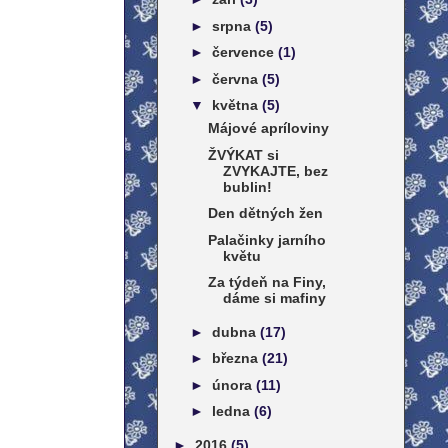
►
srpna
(5)
►
července
(1)
►
června
(5)
▼
května
(5)
Májové apríloviny
ŽVÝKAT si
ZVYKAJTE, bez
bublin!
Den dětných žen
Palačinky jarního
květu
Za týdeň na Finy,
dáme si mafiny
►
dubna
(17)
►
března
(21)
►
února
(11)
►
ledna
(6)
►
2016
(5)