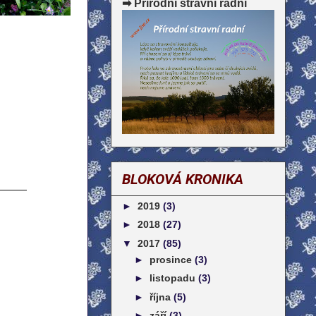
➡ Přírodní stravní radní
BLOKOVÁ KRONIKA
_____
►
2019
(3)
►
2018
(27)
▼
2017
(85)
►
prosince
(3)
►
listopadu
(3)
►
října
(5)
►
září
(3)