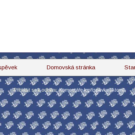
íspěvek
Domovská stránka
Sta
Přihlásit se k odběru:
Komentáře k příspěvku (Atom)