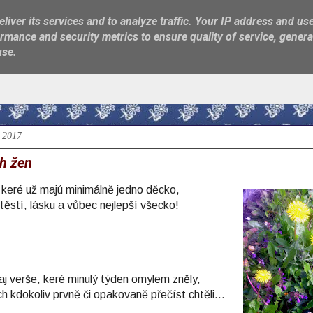
liver its services and to analyze traffic. Your IP address and us
rmance and security metrics to ensure quality of service, gener
use.
a 2017
h žen
eré už majú minimálně jedno děcko,
štěstí, lásku a vůbec nejlepší všecko!
aj verše, keré minulý týden omylem zněly,
ich kdokoliv prvně či opakovaně přečíst chtěli...
________________