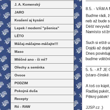
J. A. Komenský
8.5. - VÁM 
JARO
Buďme rádi, že
Kvašení aj kysání
neb až bude s
Déšť nevyváží 
Lepek / moderní "pšenica"
Namísto stížn
LÉTO
Such si eště 
Máčaj-máčajme-máčajte!!!
Dojdú až dojd
Maso
Dnes povinšu
buďme vděční z
Mléčné ano - či né?
___________
Ořechy a semínka
5. 5. - AŤ 
(staro-čínské 
Ovoce
PODZIM
A toš co kúpi
Pokojná duša
Radšej pukét,
Pěkný pátek! 
Recepty
Ró - RAW
JJSP.cz ;)