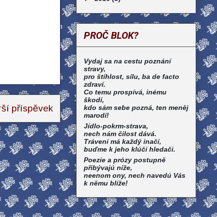
PROČ BLOK?
Vydaj sa na cestu poznání
stravy,
pro štíhlost, sílu, ba de facto
zdraví.
Co temu prospívá, inému
škodí,
rší příspěvek
kdo sám sebe pozná, ten meněj
marodí!
Jídlo-pokrm-strava,
nech nám čilost dává.
Trávení má každý inačí,
buďme k jeho klúči hledači.
Poezie a prózy postupně
přibývajú níže,
neenom ony, nech navedú Vás
k němu blíže!