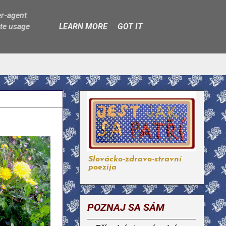
er-agent
ate usage
LEARN MORE
GOT IT
Slovácko-zdravo-stravní
poezija
POZNAJ SA SÁM