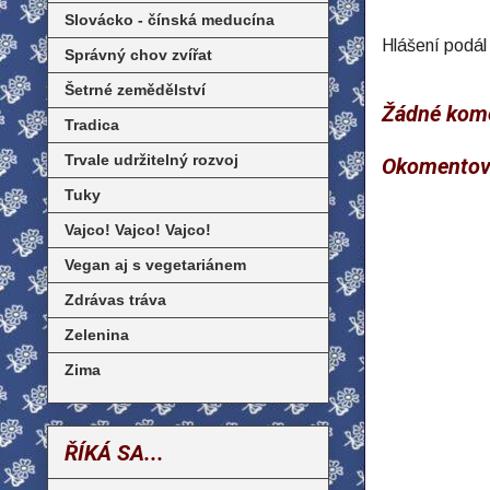
Slovácko - čínská meducína
Hlášení podá
Správný chov zvířat
Šetrné zemědělství
Žádné kome
Tradica
Trvale udržitelný rozvoj
Okomentov
Tuky
Vajco! Vajco! Vajco!
Vegan aj s vegetariánem
Zdrávas tráva
Zelenina
Zima
ŘÍKÁ SA...