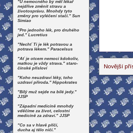
"U nemocného by měl lékař
nejdříve změnit stravu a
životosprávu. Mnohdy tyto
změny pro vyléčení stačí." Sun
Simiao
"Pro jednoho lék, pro druhého
jed." Lucretius
"Nechť Ti je lék potravou a
potrava lékem." Paracelsus
"Ať je otcem nemoci kdokoliv,
matkou je vždy strava." staro-
Novější př
čínské přísloví
"Koho neuzdraví léky, toho
uzdraví příroda." Hippokrates
"Bílý muž sejde na bílé jedy."
JJSP
"Západní medicíně mnohdy
vděčíme za život, celostní
medicíně za zdraví." JJSP
"Co sa v hlavě příčí,
ducha aj tělo ničí."