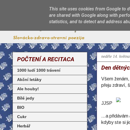
This site uses cookies from Google to de
are shared with Google along with perfo
Jest, jak sa patří
statistics, and to detect and address ab
Slovácko-zdravo-stravní poezija
neděle 14. květn
POČTENÍ A RECITACA
Den dětnýc
1000 ludí 1000 trávení
Všem ženám, k
Akční letáky
přeju zdraví, 
Ale houby!
Bílé jedy
JJSP
BIO
...a přidávám 
Cukr
kdyby ste si j
Herbář
___________