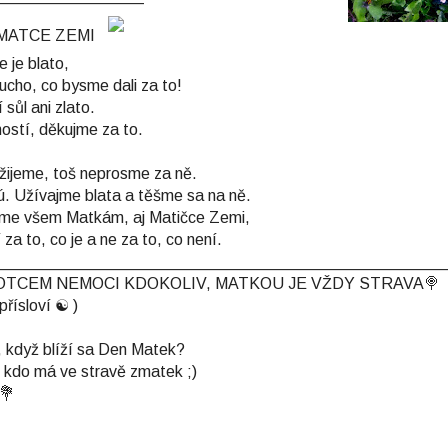
A MATCE ZEMI
 je blato,
ucho, co bysme dali za to!
sůl ani zlato.
ostí, děkujme za to.
užijeme, toš neprosme za ně.
ú. Užívajme blata a těšme sa na ně.
jme všem Matkám, aj Matičce Zemi,
a to, co je a ne za to, co není.
_________________________________________________
JE OTCEM NEMOCI KDOKOLIV, MATKOU JE VŽDY STRAVA🍭
přísloví ☯ )
t, když blíží sa Den Matek?
 kdo má ve stravě zmatek ;)
💐