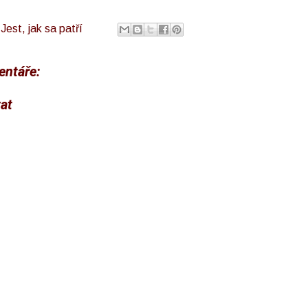
l
Jest, jak sa patří
ntáře:
at