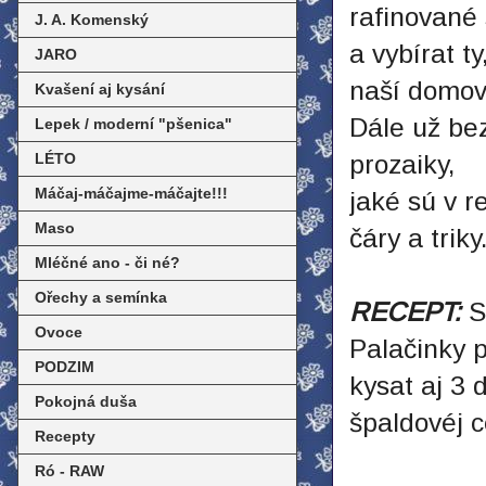
rafinované 
J. A. Komenský
a vybírat t
JARO
naší domov
Kvašení aj kysání
Dále už be
Lepek / moderní "pšenica"
LÉTO
prozaiky,
Máčaj-máčajme-máčajte!!!
jaké sú v r
Maso
čáry a triky.
Mléčné ano - či né?
Ořechy a semínka
RECEPT:
S 
Ovoce
Palačinky p
PODZIM
kysat aj 3 
Pokojná duša
špaldovéj 
Recepty
Ró - RAW