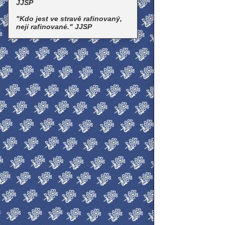
JJSP
"Kdo jest ve stravě rafinovaný,
nejí rafinované." JJSP