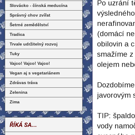
Po uzrání 
Slovácko - čínská meducína
výsledného
Správný chov zvířat
nerafinovan
Šetrné zemědělství
(domácí ne
Tradica
obilovin a
Trvale udržitelný rozvoj
smažíme z 
Tuky
olejem neb
Vajco! Vajco! Vajco!
Vegan aj s vegetariánem
Zdrávas tráva
Dozdobíme
Zelenina
javorovým s
Zima
TIP: špald
ŘÍKÁ SA...
vody namoč