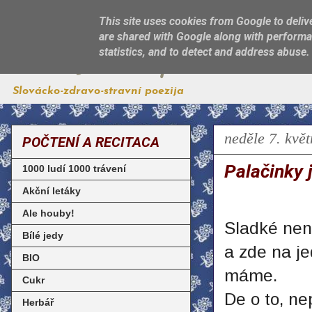
This site uses cookies from Google to delive
are shared with Google along with performan
Jest, jak sa patří
statistics, and to detect and address abuse.
Slovácko-zdravo-stravní poezija
neděle 7. kvě
POČTENÍ A RECITACA
Palačinky 
1000 ludí 1000 trávení
Akční letáky
Ale houby!
Sladké nen
Bílé jedy
a zde na j
BIO
máme.
Cukr
De o to, ne
Herbář