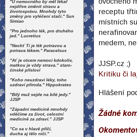
ovocného mo
"U nemocného by měl lékař
nejdříve změnit stravu a
receptu třt
životosprávu. Mnohdy tyto
změny pro vyléčení stačí." Sun
místních su
Simiao
nerafinovan
"Pro jednoho lék, pro druhého
jed." Lucretius
medem, ne
"Nechť Ti je lék potravou a
potrava lékem." Paracelsus
"Ať je otcem nemoci kdokoliv,
JJSP.cz ;)
matkou je vždy strava." staro-
čínské přísloví
Kritiku či l
"Koho neuzdraví léky, toho
uzdraví příroda." Hippokrates
Hlášení po
"Bílý muž sejde na bílé jedy."
JJSP
"Západní medicíně mnohdy
Žádné kom
vděčíme za život, celostní
medicíně za zdraví." JJSP
Okomento
"Co sa v hlavě příčí,
ducha aj tělo ničí."