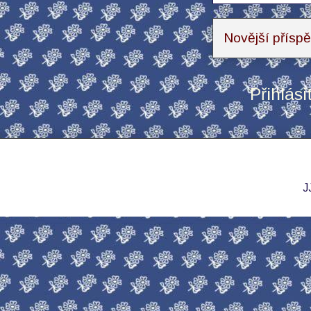
Novější přísp
Přihlási
J