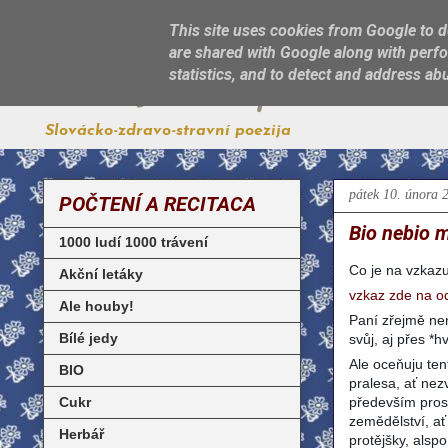
This site uses cookies from Google to de
are shared with Google along with perfo
Jest, jak sa patří
statistics, and to detect and address ab
Slovácko-zdravo-stravní poezija
pátek 10. února 
POČTENÍ A RECITACA
Bio nebio 
1000 ludí 1000 trávení
Co je na vzka
Akční letáky
vzkaz zde na od
Ale houby!
Paní zřejmě nem
Bílé jedy
svůj, aj přes *
Ale oceňuju ten
BIO
pralesa, ať nezv
Cukr
především pros
zemědělství, ať
Herbář
protějšky, alsp