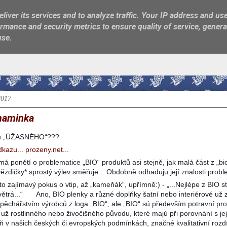
liver its services and to analyze traffic. Your IP address and us
rmance and security metrics to ensure quality of service, gener
use.
2017
maminka
zu „ÚŽASNÉHO“???
kazu... prozeny.net...
á ponětí o problematice „BIO“ produktů asi stejně, jak malá část z „bi
hvězdičky* sprostý výlev směřuje... Obdobně odhaduju její znalosti prob
to zajímavý pokus o vtip, až „kameňák“, upřímně:) - „...Nejlépe z BIO 
ětrá...“
Ano, BIO plenky a různé doplňky šatní nebo interiérové už 
pěchářstvím výrobců z loga „BIO“, ale „BIO“ sú především potravní pr
 už rostlinného nebo živočišného původu, které majú při porovnání s jej
oň v našich českých či evropských podmínkách, značné kvalitativní rozd