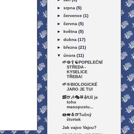
►
srpna
(5)
►
července
(1)
►
června
(5)
►
května
(5)
►
dubna
(17)
►
března
(21)
▼
února
(11)
🌱🥘🥄☯️POPELEČNÍ
STŘEDA -
KYSELICE
TŘEBA!
🌱🔆BIOLOGICKÉ
JARO JE TU!
🥓🍺🎶🎭🥁🎻Už je
toho
masopustu...
🍩🐖🐧🍺Tučný
čtvrtek
Jak vajco Vajcu?