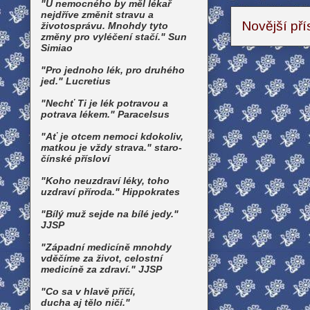
"U nemocného by měl lékař
nejdříve změnit stravu a
Novější př
životosprávu. Mnohdy tyto
změny pro vyléčení stačí." Sun
Simiao
"Pro jednoho lék, pro druhého
jed." Lucretius
"Nechť Ti je lék potravou a
potrava lékem." Paracelsus
"Ať je otcem nemoci kdokoliv,
matkou je vždy strava." staro-
čínské přísloví
"Koho neuzdraví léky, toho
uzdraví příroda." Hippokrates
"Bílý muž sejde na bílé jedy."
JJSP
"Západní medicíně mnohdy
vděčíme za život, celostní
medicíně za zdraví." JJSP
"Co sa v hlavě příčí,
ducha aj tělo ničí."