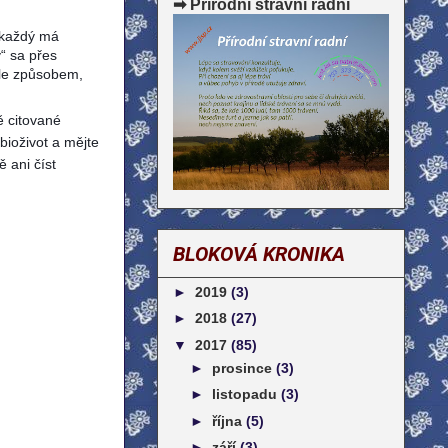
➡ Přírodní stravní radní
 každý má
“ sa přes
ale způsobem,
ě citované
bioživot a mějte
ě ani číst
BLOKOVÁ KRONIKA
►
2019
(3)
►
2018
(27)
▼
2017
(85)
►
prosince
(3)
►
listopadu
(3)
►
října
(5)
►
září
(3)