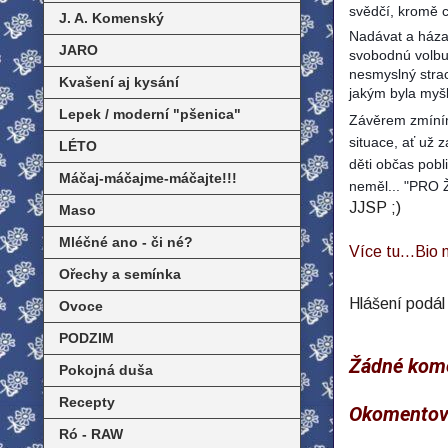
svědčí, kromě c
J. A. Komenský
Nadávat a házat
JARO
svobodnú volbu
nesmyslný strac
Kvašení aj kysání
jakým byla myš
Lepek / moderní "pšenica"
Závěrem zmíním
situace, ať už 
LÉTO
děti občas pobli
Máčaj-máčajme-máčajte!!!
neměl... "PRO 
JJSP ;)
Maso
Mléčné ano - či né?
Více tu...Bio
Ořechy a semínka
Hlášení podá
Ovoce
PODZIM
Žádné kome
Pokojná duša
Recepty
Okomentov
Ró - RAW