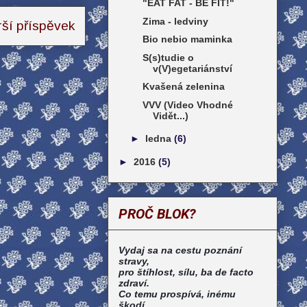
"EAT FAT - BE FIT!"
Zima - ledviny
rší příspěvek
Bio nebio maminka
S(s)tudie o
v(V)egetariánství
Kvašená zelenina
VVV (Video Vhodné
Vidět...)
►
ledna
(6)
►
2016
(5)
PROČ BLOK?
Vydaj sa na cestu poznání
stravy,
pro štíhlost, sílu, ba de facto
zdraví.
Co temu prospívá, inému
škodí,