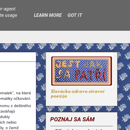
er-agent
ate usage
LEARN MORE
GOT IT
Slovácko-zdravo-stravní
omatek“, na které
poezija
lematiky očkování.
stromu z deštného
zaváňajú
odukty
POZNAJ SA SÁM
ich nebio
íly, o čemž