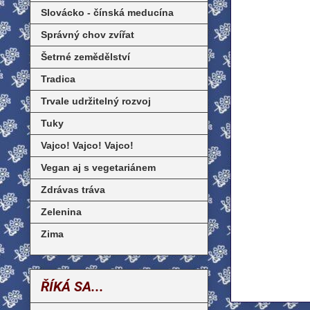
Slovácko - čínská meducína
Správný chov zvířat
Šetrné zemědělství
Tradica
Trvale udržitelný rozvoj
Tuky
Vajco! Vajco! Vajco!
Vegan aj s vegetariánem
Zdrávas tráva
Zelenina
Zima
ŘÍKÁ SA...