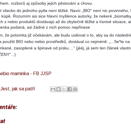
hem. rozborů aj způsoby jejich pěstování a chovu.
 všecko do jednoho pytla není těžké. Navíc „BIO“ není nic povinného,
 kúpě. Rozumím asi sice hlavní myšlence autorky, že nekeré „biomatky
h z nebio produktů dostávajú až do zbytečně těžké a tísnivé situace, 
lenka podaná, asi žádné z nich pomoc nepřinese
, že potomka již očekávám, ale budu usilovat o to, aby sa do následn
za použití BIO nebo nebio prostředků, dostával co nejméně: „...Se*te na 
nkané, zasoplené a špinavé od písku....“ (jééj, já sem ten článek vlastn
ŽENY"...)
 nebio maminka - FB JJSP
l
Jest, jak sa patří
ntáře:
at