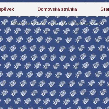
íspěvek
Domovská stránka
Sta
Přihlásit se k odběru:
Komentáře k příspěvku (Atom)