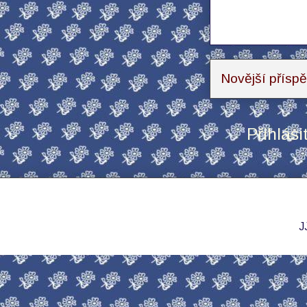
Novější přísp
Přihlási
J