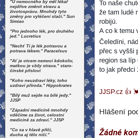
"U nemocného by měl lékař
To naše chutě
nejdříve změnit stravu a
že tam ludé n
životosprávu. Mnohdy tyto
změny pro vyléčení stačí." Sun
robijú.‎
Simiao
A co k temu v
"Pro jednoho lék, pro druhého
jed." Lucretius
‎Čeledíni, ná
"Nechť Ti je lék potravou a
přec s vyšši
potrava lékem." Paracelsus
region sa líp 
"Ať je otcem nemoci kdokoliv,
matkou je vždy strava." staro-
to jak předci
čínské přísloví
"Koho neuzdraví léky, toho
uzdraví příroda." Hippokrates
JJSP.cz 👍 
"Bílý muž sejde na bílé jedy."
JJSP
"Západní medicíně mnohdy
Hlášení po
vděčíme za život, celostní
medicíně za zdraví." JJSP
"Co sa v hlavě příčí,
Žádné kom
ducha aj tělo ničí."