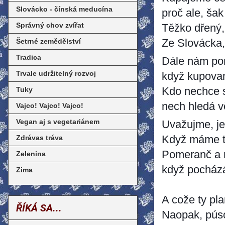
Slovácko - čínská meducína
proč ale, šak 
Správný chov zvířat
Těžko dřený,
Šetrné zemědělství
Ze Slovácka,
Tradica
Dále nám por
Trvale udržitelný rozvoj
když kupovan
Tuky
Kdo nechce 
nech hledá v
Vajco! Vajco! Vajco!
Vegan aj s vegetariánem
Uvažujme, je
Zdrávas tráva
Když máme tu
Pomeranč a m
Zelenina
když pocházá
Zima
A cože ty pl
ŘÍKÁ SA...
Naopak, púso