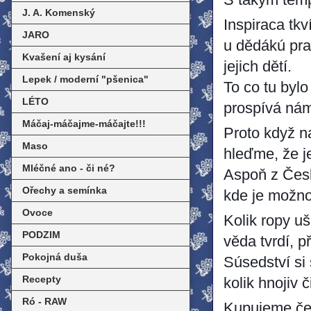
S takým temp
J. A. Komenský
Inspiraca tkv
JARO
u dědákú pra
Kvašení aj kysání
jejich dětí.
Lepek / moderní "pšenica"
To co tu byl
LÉTO
prospívá nám
Máčaj-máčajme-máčajte!!!
Prot‎o když 
Maso
hleďme, že j
Mléčné ano - či né?
‎Aspoň z Česk
Ořechy a semínka
kde je možnos
Ovoce
Kolik ropy uš
PODZIM
věda tvrdí, p
Pokojná duša
Súsedství si
Recepty
kolik hnojiv 
Ró - RAW
Kupujeme če