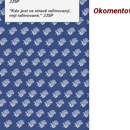
JJSP
Okomento
"Kdo jest ve stravě rafinovaný,
nejí rafinované." JJSP