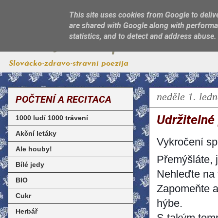
This site uses cookies from Google to delive
are shared with Google along with performan
Jest, jak sa patří
statistics, and to detect and address abuse.
Slovácko-zdravo-stravní poezija
neděle 1. led
POČTENÍ A RECITACA
Udržitelné
1000 ludí 1000 trávení
Akční letáky
Vykročení spr
Ale houby!
Přemýšláte, j
Bílé jedy
Nehleďte na t
BIO
Zapomeňte aj
Cukr
hýbe.
Herbář